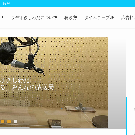
きしわだ
ラヂオきしわだについて
聴き方
タイムテーブル
広告料
オきしわだ
る みんなの放送局