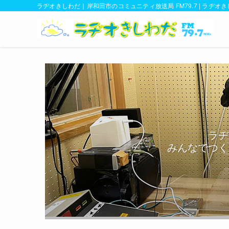
ラヂオきしわだ｜岸和田市のコミュニティ放送局 FM79.7 | ラヂオ
ラヂ
みんなでつく