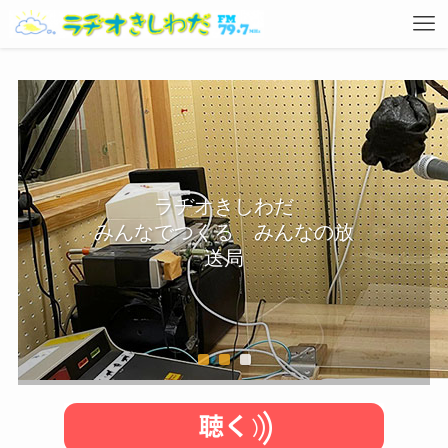
ラヂオきしわだ
みんなでつくる みんなの放
送局