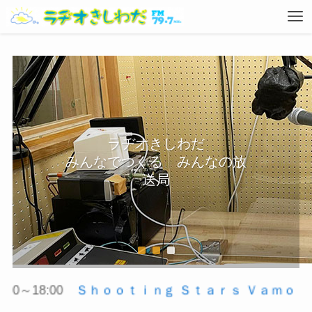
ラヂオきしわだ
みんなでつくる みんなの放
送局
0～18:00
Ｓｈｏｏｔｉｎｇ Ｓｔａｒｓ Ｖａｍｏ Ｔｕ