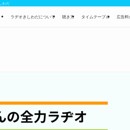
きしわだ
ラヂオきしわだについて
聴き方
タイムテーブル
広告料