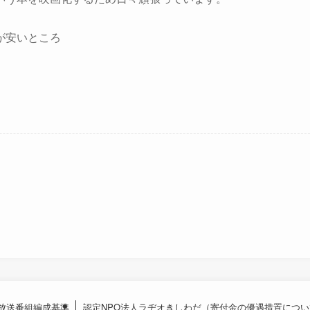
が安いところ
放送番組編成基準
認定NPO法人ラヂオきしわだ（寄付金の優遇措置につい