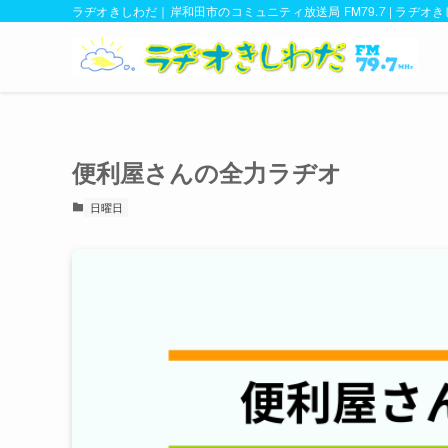
ラヂオきしわだ｜岸和田市のコミュニティ放送局 FM79.7 | ラヂオ
便利屋さんの全力ラヂオ
日曜日