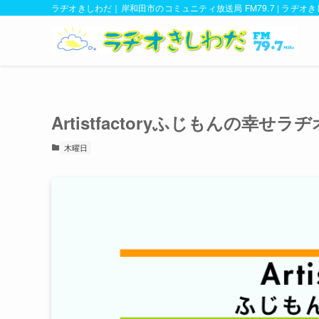
ラヂオきしわだ｜岸和田市のコミュニティ放送局 FM79.7 | ラヂオ
Artistfactoryふじもんの幸せラヂ
木曜日