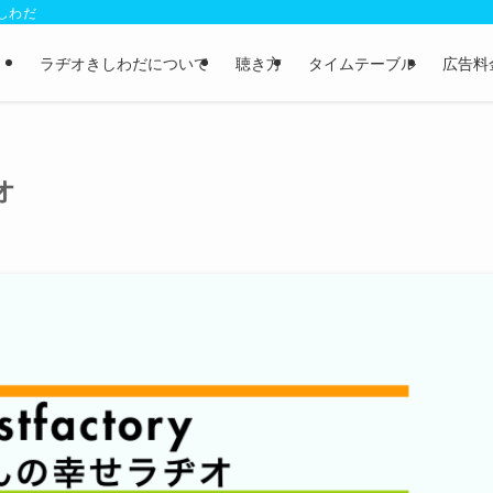
きしわだ
ラヂオきしわだについて
聴き方
タイムテーブル
広告料
オ