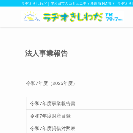
ラヂオきしわだ｜岸和田市のコミュニティ放送局 FM79.7 | ラヂオ
法人事業報告
令和7年度（2025年度）
令和7年度事業報告書
令和7年度財産目録
令和7年度貸借対照表