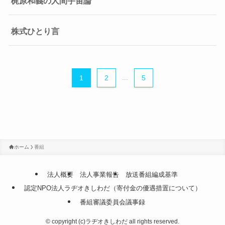
梶原和義の人間宇宙論
株式ひとり言
1
2
...
5
ホーム
番組
法人概要
法人事業報告
放送番組編成基準
認定NPO法人ラヂオきしわだ（寄付金の優遇措置について）
番組審議委員会議事録
©
copyright (c)ラヂオきしわだ all rights reserved.