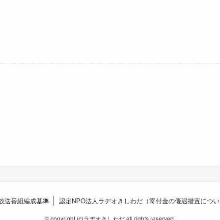
放送番組編成基準
認定NPO法人ラヂオきしわだ（寄付金の優遇措置につい
©
copyright (c)ラヂオきしわだ all rights reserved.