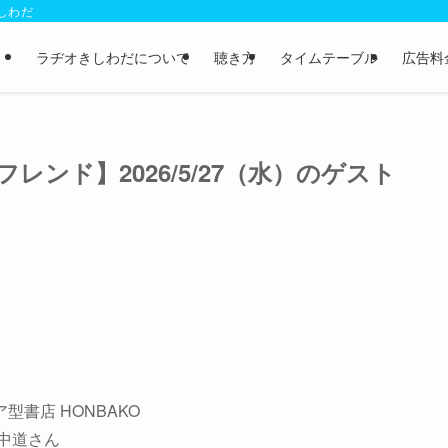
きしわだ
ラヂオきしわだについて
聴き方
タイムテーブル
広告料
ンド】2026/5/27（水）のゲスト
ア型書店 HONBAKO
 中道さん