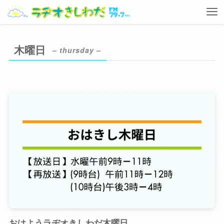
木曜日
– thursday –
おはようラヂオきしわだ木曜日