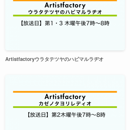
Artistfactoryウラタテツヤのハピマルラヂオ