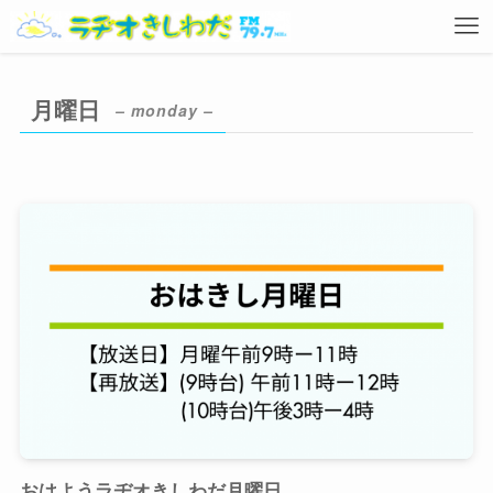
月曜日
– monday –
おはようラヂオきしわだ月曜日