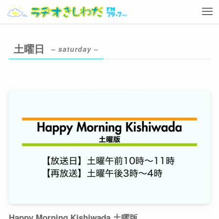
土曜日
– saturday –
Happy Morning Kishiwada 土曜版