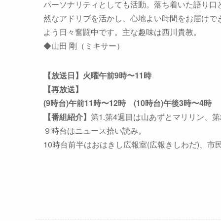
パーソナリティとしても活動。落ち着いた語り口
然なアドリブを活かし、心地よい時間をお届けで
よう日々奮闘中です。主な趣味は西川貴教。
◆山田 剛（ミキサー）
【放送日】火曜午前9時〜11時
【再放送】
(9時台)午前11時〜12時 (10時台)午後3時〜4時
【番組紹介】
第1.第4週目は山あずとマリリン、第
９時台はニュース拾い読み。
10時台前半はおはきし広報室(広報きしわだ)、