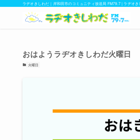
ラヂオきしわだ｜岸和田市のコミュニティ放送局 FM79.7 | ラヂオ
おはようラヂオきしわだ火曜日
火曜日