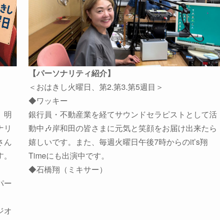
【パーソナリティ紹介】
＜おはきし火曜日、第2.第3.第5週目＞
◆ワッキー
。明
銀行員・不動産業を経てサウンドセラピストとして活
ナリ
動中🎶岸和田の皆さまに元気と笑顔をお届け出来たら
さん
嬉しいです。また、毎週火曜日午後7時からのit’s翔
す。
Timeにも出演中です。
◆石橋翔（ミキサー）
パー
ジオ