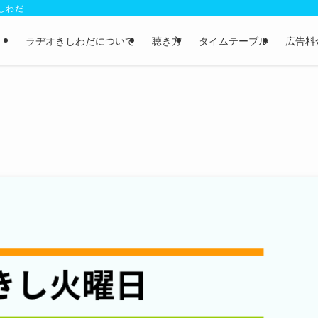
きしわだ
ラヂオきしわだについて
聴き方
タイムテーブル
広告料